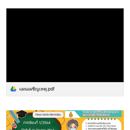
แผนเผชิญเหตุ.pdf